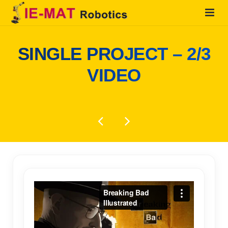
HOME
SINGLE PROJECT – 2/3
QUIENES SOMOS
VIDEO
PRODUCTOS
SOLUCIONES
SERVICIOS
CONTACTO