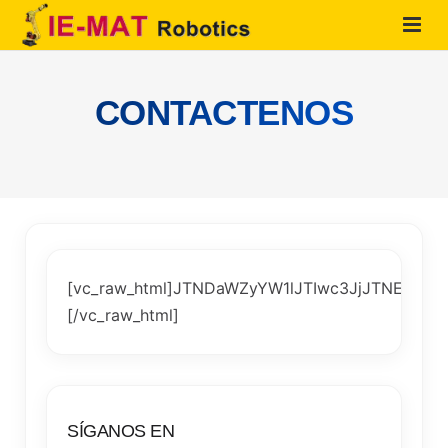
HOME
CONTACTENOS
QUIENES SOMOS
PRODUCTOS
SOLUCIONES
SERVICIOS
[vc_raw_html]JTNDaWZyYW1lJTIwc3JjJTNEJ
CONTACTO
[/vc_raw_html]
SÍGANOS EN