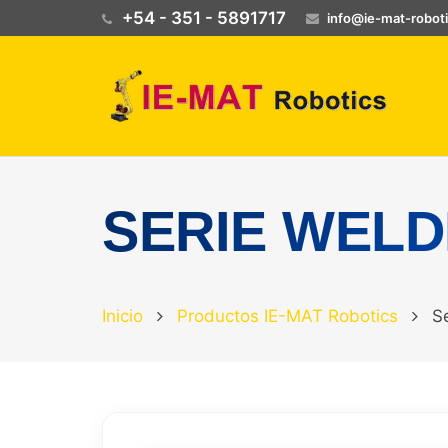
+54 - 351 - 5891717
info@ie-mat-robot
SERIE WELD
Inicio
Productos IE-MAT Robotics
S