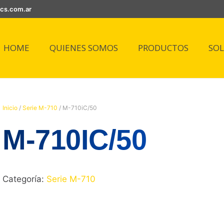
ics.com.ar
HOME
QUIENES SOMOS
PRODUCTOS
SO
Inicio
/
Serie M-710
/ M-710iC/50
M-710IC/50
Categoría:
Serie M-710