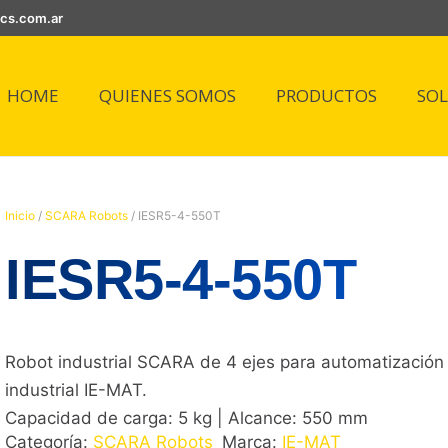
ics.com.ar
HOME
QUIENES SOMOS
PRODUCTOS
SO
Inicio
/
SCARA Robots
/ IESR5-4-550T
IESR5-4-550T
Robot industrial SCARA de 4 ejes para automatización
industrial IE-MAT.
Capacidad de carga: 5 kg | Alcance: 550 mm
Categoría:
SCARA Robots
Marca:
IE-MAT