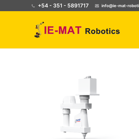
+54 - 351 - 5891717
info@ie-mat-robot