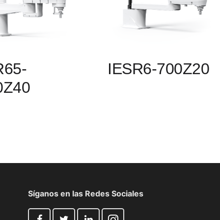
R65-
IESR6-700Z20
0Z40
Síganos en las Redes Sociales