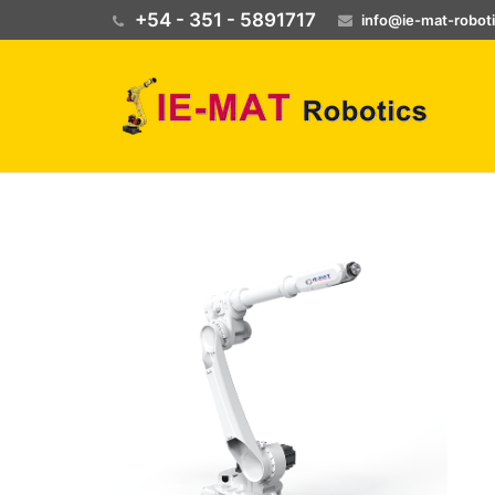
+54 - 351 - 5891717
info@ie-mat-robot