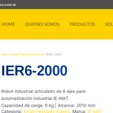
ics.com.ar
HOME
QUIENES SOMOS
PRODUCTOS
SO
Inicio
/
Small Payloads Robots
/ IER6-2000
IER6-2000
Robot industrial articulado de 6 ejes para
automatización industrial IE-MAT.
Capacidad de carga: 6 kg | Alcance: 2010 mm
Categoría:
Small Payloads Robots
Marca:
IE-MAT