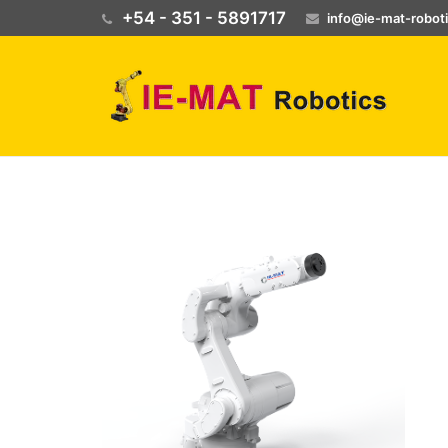
+54 - 351 - 5891717
info@ie-mat-robot