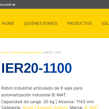
ics.com.ar
HOME
QUIENES SOMOS
PRODUCTOS
SO
Inicio
/
Small Payloads Robots
/ IER20-1100
IER20-1100
Robot industrial articulado de 6 ejes para
automatización industrial IE-MAT.
Capacidad de carga: 20 kg | Alcance: 1143 mm
Categoría:
Small Payloads Robots
Marca:
IE-MAT